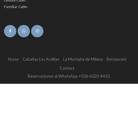
Deluxe Cabin
Familiar Cabin
Home
Cabañas Las Ardillas
La Montaña de Milena
Restaurant
Contact
Reservaciones al WhatsApp +506 6020 4432