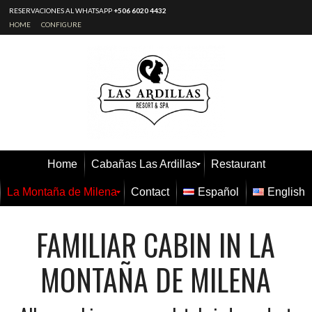
RESERVACIONES AL WHATSAPP
+506 6020 4432
HOME
CONFIGURE
Home
Cabañas Las Ardillas
Restaurant
La Montaña de Milena
Contact
Español
English
FAMILIAR CABIN IN LA
MONTAÑA DE MILENA